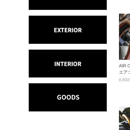
AIR 
エア
8,80