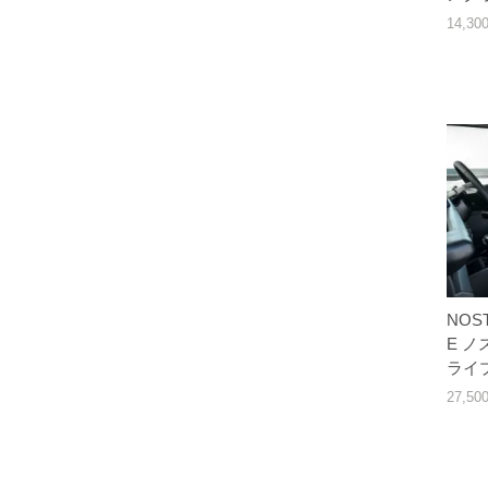
14,3
NOST
E 
ライ
27,5