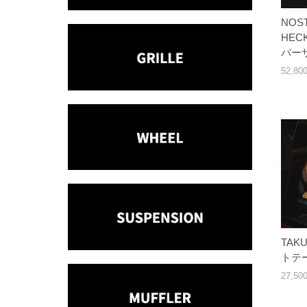
NOST
HEC
バー
52,8
TAK
トテ
27,5