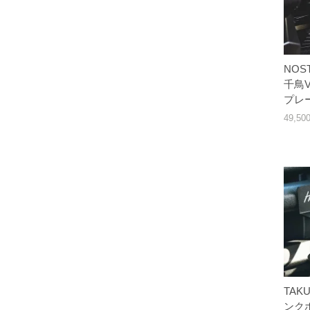
NOST
千鳥V
プレー
49,5
TAKU
ンクホ