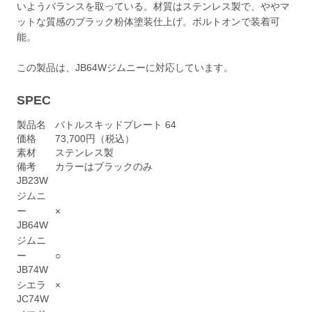
いようバランスを取っている。材質はステンレス製で、ややマ
ットな質感のブラック粉体塗装仕上げ。ボルトオンで装着可
能。
この製品は、JB64Wジムニーに対応しています。
SPEC
製品名
バトルスキッドプレート 64
価格
73,700円（税込）
素材
ステンレス製
備考
カラーはブラックのみ
JB23W
ジムニ
ー
×
JB64W
ジムニ
ー
○
JB74W
シエラ
×
JC74W