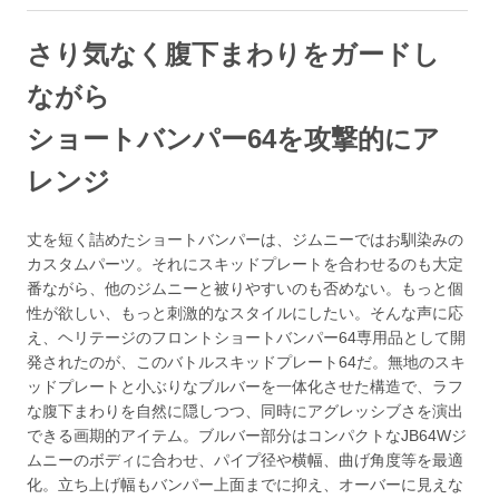
さり気なく腹下まわりをガードし
ながら
ショートバンパー64を攻撃的にア
レンジ
丈を短く詰めたショートバンパーは、ジムニーではお馴染みの
カスタムパーツ。それにスキッドプレートを合わせるのも大定
番ながら、他のジムニーと被りやすいのも否めない。もっと個
性が欲しい、もっと刺激的なスタイルにしたい。そんな声に応
え、ヘリテージのフロントショートバンパー64専用品として開
発されたのが、このバトルスキッドプレート64だ。無地のスキ
ッドプレートと小ぶりなブルバーを一体化させた構造で、ラフ
な腹下まわりを自然に隠しつつ、同時にアグレッシブさを演出
できる画期的アイテム。ブルバー部分はコンパクトなJB64Wジ
ムニーのボディに合わせ、パイプ径や横幅、曲げ角度等を最適
化。立ち上げ幅もバンパー上面までに抑え、オーバーに見えな